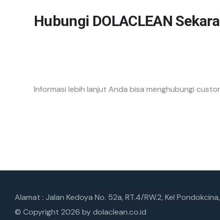
Hubungi DOLACLEAN Sekara
Informasi lebih lanjut Anda bisa menghubungi custom
Alamat : Jalan Kedoya No. 52a, RT.4/RW.2, Kel Pondokcina,
© Copyright 2026 by dolaclean.co.id