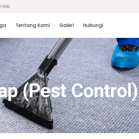
0 WIB
ga
Tentang Kami
Galeri
Hubungi
ap (Pest Control)