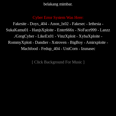
belakang mimbar.
Cyber Error System Was Here:
Fakesite - Doys_404 - Anon_lx02 - Fakesec - Iethesia -
SukaKamu01 - HanjsXploite - Enter666x - NoFace999 - Lanzz
./GregCyber - LikeEx01 - VinzXploit - XybaXploite -
RommyXploit - Dandier - Xstroven - BigBoy - Amirxploite -
Machfood - Fedup_404 - UniCorn - Izunasec
[ Click Background For Music ]