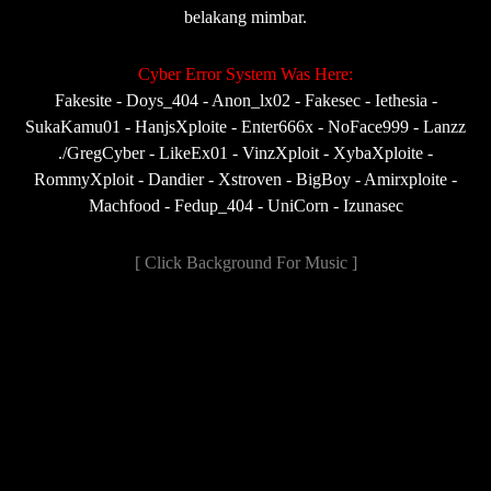
belakang mimbar.
Cyber Error System Was Here:
Fakesite - Doys_404 - Anon_lx02 - Fakesec - Iethesia -
SukaKamu01 - HanjsXploite - Enter666x - NoFace999 - Lanzz
./GregCyber - LikeEx01 - VinzXploit - XybaXploite -
RommyXploit - Dandier - Xstroven - BigBoy - Amirxploite -
Machfood - Fedup_404 - UniCorn - Izunasec
[ Click Background For Music ]