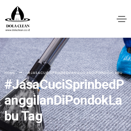
HOME
#JASACUCISPRINBEDPANGGILANDIPONDOKLABU
#JasaCuciSprinbedP
anggilanDiPondokLa
bu Tag