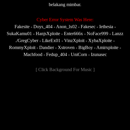
belakang mimbar.
Cyber Error System Was Here:
Fakesite - Doys_404 - Anon_lx02 - Fakesec - Iethesia -
SukaKamu01 - HanjsXploite - Enter666x - NoFace999 - Lanzz
./GregCyber - LikeEx01 - VinzXploit - XybaXploite -
RommyXploit - Dandier - Xstroven - BigBoy - Amirxploite -
Machfood - Fedup_404 - UniCorn - Izunasec
[ Click Background For Music ]